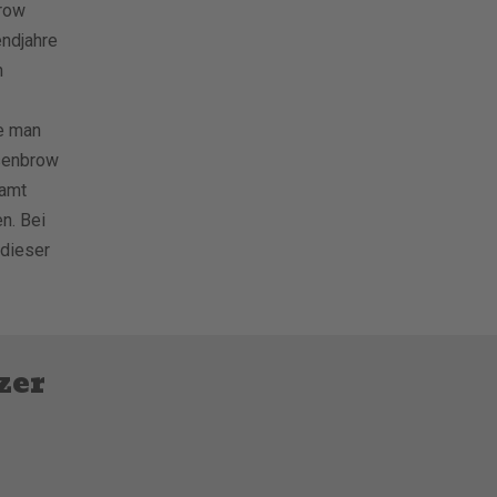
row
endjahre
n
e man
esenbrow
samt
n. Bei
dieser
zer