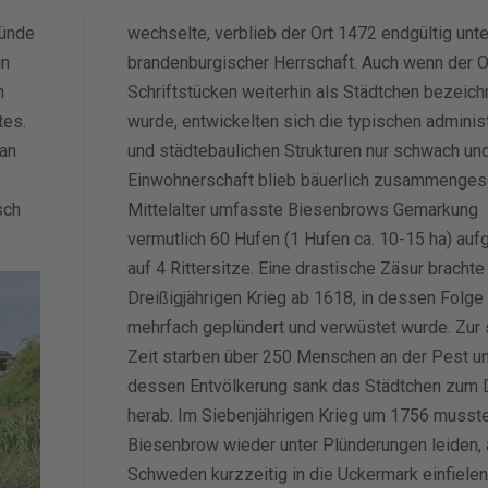
münde
wechselte, verblieb der Ort 1472 endgültig unte
in
brandenburgischer Herrschaft. Auch wenn der Or
h
Schriftstücken weiterhin als Städtchen bezeich
tes.
wurde, entwickelten sich die typischen adminis
 an
und städtebaulichen Strukturen nur schwach un
Einwohnerschaft blieb bäuerlich zusammengese
sch
Mittelalter umfasste Biesenbrows Gemarkung
vermutlich 60 Hufen (1 Hufen ca. 10-15 ha) aufg
auf 4 Rittersitze. Eine drastische Zäsur brachte
Dreißigjährigen Krieg ab 1618, in dessen Folge 
mehrfach geplündert und verwüstet wurde. Zur
Zeit starben über 250 Menschen an der Pest u
dessen Entvölkerung sank das Städtchen zum 
herab. Im Siebenjährigen Krieg um 1756 musst
Biesenbrow wieder unter Plünderungen leiden, 
Schweden kurzzeitig in die Uckermark einfielen