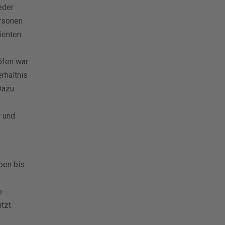
eder
ersonen
ienten
öfen war
rhältnis
Dazu
r und
ben bis
e
itzt