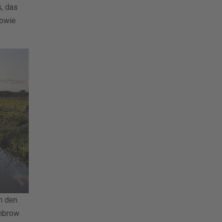
s, das
sowie
h den
enbrow