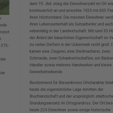
dem 19. Jhd. stieg die Einwohnerzahl im Ort wi
kontinuierlich an und erreichte 1925 mit 603 P
ihren Höchststand. Die meisten Einwohner verd
r
ihren Lebensunterhalt als Gutsarbeiter und auch
unde
nebentätig in der Landwirtschaft. Mit rund 30 H
enzeit
der Anteil der bäuerlichen Eigenwirtschaft im Ve
n
zu vielen Dörfern in der Uckermark recht groß. 
. 375-
kamen eine Ziegelei, eine Stellmacherei, zwei
Schmiede, zwei Schankwirtschaften, ein Bäcke
 die
Händler sowie mehrere Handwerker und kleine
Gewerbetreibende.
bar
Bestimmend für Biesenbrows Ortcharakter blie
g
heute die eigentümliche Lage inmitten der
Bruchlandschaft und der ursprünglich städtisch
Gründungsansatz im Ortsgrundriss. Der Ort bes
heute 224 Einwohner sowie einige historische