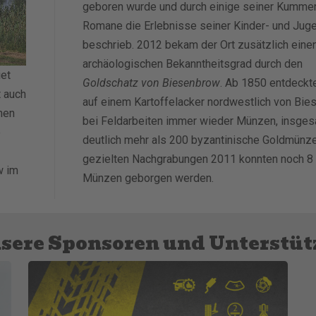
geboren wurde und durch einige seiner Kumme
Romane die Erlebnisse seiner Kinder- und Jug
beschrieb. 2012 bekam der Ort zusätzlich eine
archäologischen Bekanntheitsgrad durch den
iet
Goldschatz von Biesenbrow
. Ab 1850 entdeckt
 auch
auf einem Kartoffelacker nordwestlich von Bi
hen
bei Feldarbeiten immer wieder Münzen, insge
e
deutlich mehr als 200 byzantinische Goldmünze
gezielten Nachgrabungen 2011 konnten noch 8 
w im
Münzen geborgen werden.
sere Sponsoren und Unterstüt