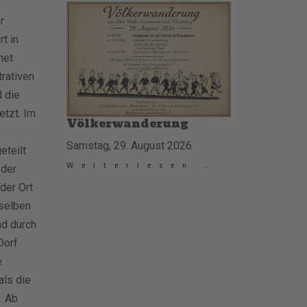
r
t in
net
trativen
d die
tzt. Im
Völkerwanderung
Samstag, 29. August 2026
eteilt
Weiterlesen …
 der
der Ort
 selben
nd durch
Dorf
e
als die
. Ab